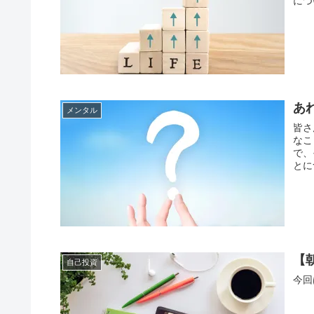
につ
あ
メンタル
皆さ
なこ
で、
とに
【
自己投資
今回