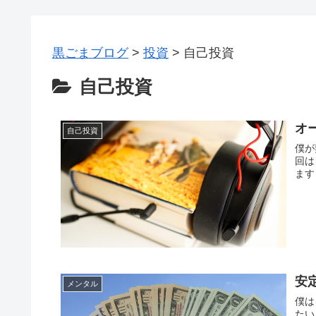
黒ごまブログ
>
投資
>
自己投資
自己投資
オー
自己投資
僕が
回は
ます
安
メンタル
僕は
たい