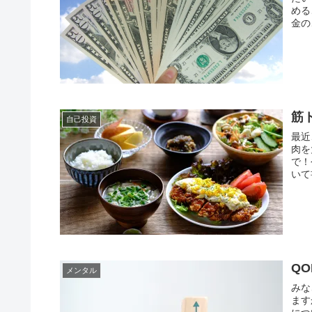
める
金の
筋
自己投資
最近
肉を
で！
いて
Q
メンタル
みな
ます