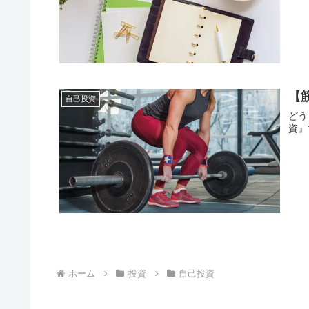
【
自己投資
どう
資』
ホーム
投資
自己投資