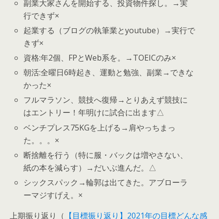
副業大家さんを開始する、投資物件探し。→実
行できず×
起業する（ブログの執筆業とyoutube）→実行で
きず×
資格:年2個、FPとWeb系を。→TOEICのみ×
朝活:全曜日6時起き、運動と勉強、副業→できな
かった×
フルマラソン、競技へ復帰→とりあえず競技に
はエントリー！年明けに試合に出ます△
ベンチプレス75KGを上げる→肩やっちまっ
た。。。×
断捨離を行う（特に服・バックは増やさない、
紙の本を減らす）→だいぶ進んだ。△
シックスパック→輪郭は出てきた。アブローラ
ーマジすげえ。×
上期振り返り（
【目標振り返り】2021年の目標どんな感