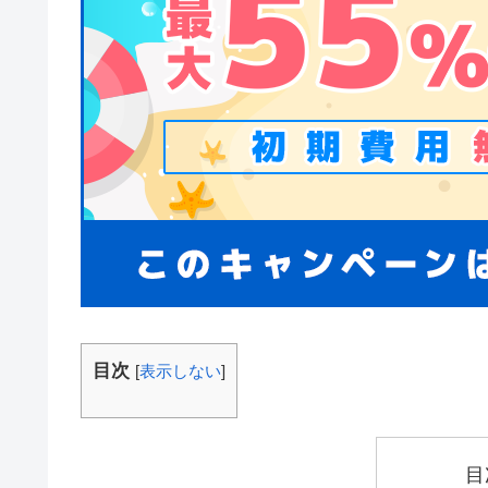
目次
[
表示しない
]
目