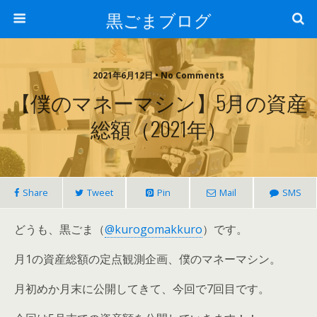
黒ごまブログ
2021年6月12日 • No Comments
【僕のマネーマシン】5月の資産
総額（2021年）
Share
Tweet
Pin
Mail
SMS
どうも、黒ごま（
@kurogomakkuro
）です。
月1の資産総額の定点観測企画、僕のマネーマシン。
月初めか月末に公開してきて、今回で7回目です。