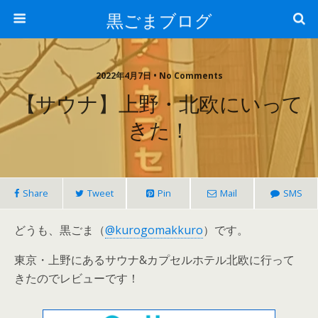
黒ごまブログ
2022年4月7日 • No Comments
【サウナ】上野・北欧にいって
きた！
Share
Tweet
Pin
Mail
SMS
どうも、黒ごま（
@kurogomakkuro
）です。
東京・上野にあるサウナ&カプセルホテル北欧に行って
きたのでレビューです！